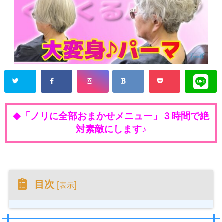
「ノリに全部おまかせメニュー」３時間で絶
◆
対素敵にします♪
目次
[
]
表示