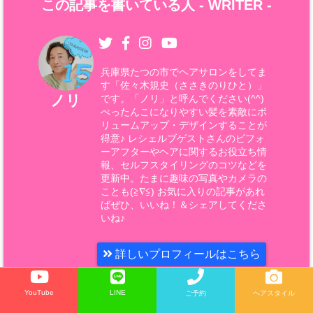
この記事を書いている人 -
WRITER
-
兵庫県たつの市でヘアサロンをしてま
す「佐々木規史（ささきのりひと）」
ノリ
です。「ノリ」と呼んでください(^^)
ぺったんこになりやすい髪を素敵にボ
リュームアップ・デザインすることが
得意♪ レシェルブゲストさんのビフォ
ーアフターやヘアに関するお役立ち情
報、セルフスタイリングのコツなどを
更新中。たまに趣味の写真やカメラの
ことも(≧∇≦) お気に入りの記事があれ
ばぜひ、いいね！＆シェアしてくださ
いね♪
詳しいプロフィールはこちら
YouTube
LINE
ご予約
ヘアスタイル