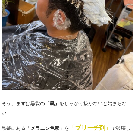
そう。まずは黒髪の
「黒」
をしっかり抜かないと始まらな
い。
「ブリーチ剤」
黒髪にある
「メラニン色素」
を
で破壊し