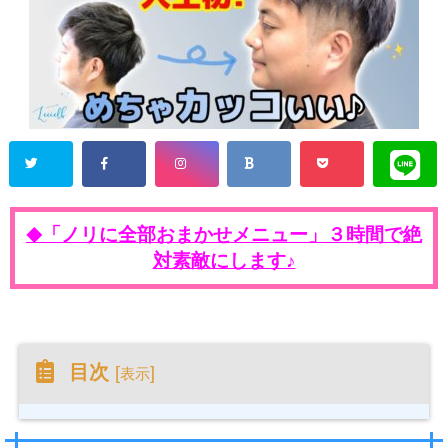
「ノリに全部おまかせメニュー」３時間で絶
◆
対素敵にします♪
目次
[
]
表示