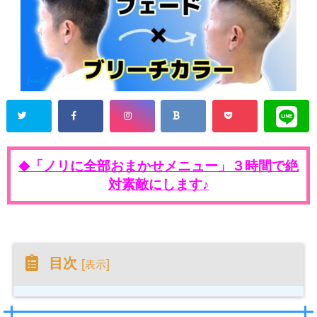
「ノリに全部おまかせメニュー」３時間で絶
◆
対素敵にします♪
目次
[
]
表示