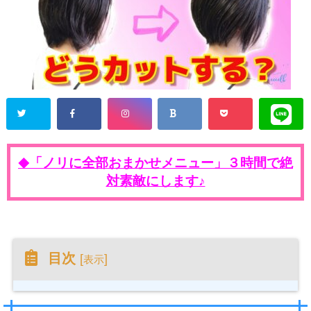
「ノリに全部おまかせメニュー」３時間で絶
◆
対素敵にします♪
目次
[
]
表示