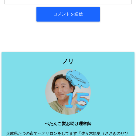
ノリ
ぺたんこ髪お助け理容師
兵庫県たつの市でヘアサロンをしてます「佐々木規史（ささきのりひ