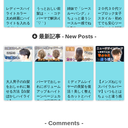
レディースハイ
うっとおしい前
姉妹で「シース
２０代３０代ツ
ライトカラー
髪は・・・コテ
ルーバング」♪
ーブロック女子
太め綺麗にハイ
パーマで解決♪(
ちょっと違うシ
スタイル・初め
ライトを入れる
´▽｀)
ースルー感でね
てでも安心ツー
ポイント
(≧∇≦)
ブロックを解説
♪
最新記事 -
New Posts
-
大人男子の白髪
パーマでおしゃ
ミディアムレイ
【メンズねじり
をおしゃれに魅
れにボリューム
ヤーの美髪を復
スパイラルパー
せる方法【白髪
アップ＆ハイト
活！美しく整え
マ】いつもとは
ぼかしハイライ
ーンベージュカ
るカットとハイ
ちょっと違う感
ト】
ラーで完璧完成
ライトカラー
じにボリューム
♪
アップ♪
-
Comments
-