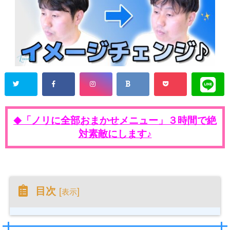
「ノリに全部おまかせメニュー」３時間で絶
◆
対素敵にします♪
目次
[
]
表示