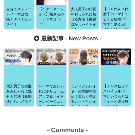
自分でストレー
【ヘアドネーシ
大人男子の白髪
【３０代４０代
トパーマは危
ョン】娘さんの
をおしゃれに魅
女子パーマ】く
険！ダメ！ゼッ
ヘアドネ♪( ´▽
せる方法【白髪
るくる酸性パー
タイ！！
｀)
ぼかしハイライ
マで可愛く♪ポ
ト】
イントはやっぱ
り「カット」
最新記事 -
New Posts
-
大人男子の白髪
パーマでおしゃ
ミディアムレイ
【メンズねじり
をおしゃれに魅
れにボリューム
ヤーの美髪を復
スパイラルパー
せる方法【白髪
アップ＆ハイト
活！美しく整え
マ】いつもとは
ぼかしハイライ
ーンベージュカ
るカットとハイ
ちょっと違う感
ト】
ラーで完璧完成
ライトカラー
じにボリューム
♪
アップ♪
-
Comments
-