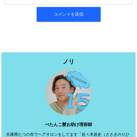
ノリ
ぺたんこ髪お助け理容師
兵庫県たつの市でヘアサロンをしてます「佐々木規史（ささきのりひ