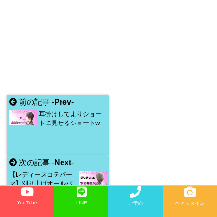
前の記事 -
Prev
-
耳掛けしてよりショー
トに見せるショートw
次の記事 -
Next
-
【レディースコテパー
マ】刈り上げオールバ
ックでもフェミニンに
スッキリと♪
YouTube
LINE
ご予約
ヘアスタイル