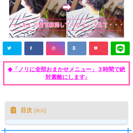
「ノリに全部おまかせメニュー」３時間で絶
◆
対素敵にします♪
目次
[
]
表示