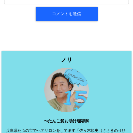
ノリ
ぺたんこ髪お助け理容師
兵庫県たつの市でヘアサロンをしてます「佐々木規史（ささきのりひ