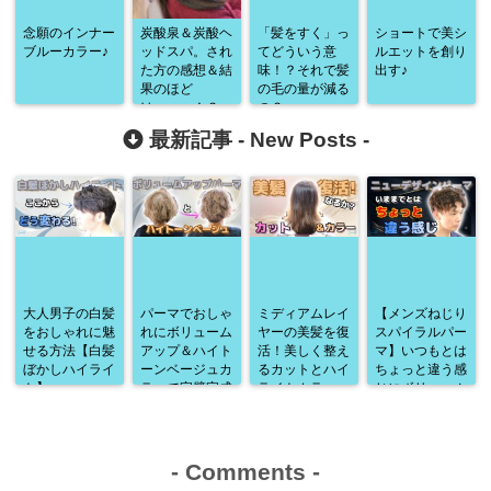
念願のインナー
炭酸泉＆炭酸ヘ
「髪をすく」っ
ショートで美シ
ブルーカラー♪
ッドスパ。され
てどういう意
ルエットを創り
た方の感想＆結
味！？それで髪
出す♪
果のほど
の毛の量が減る
は・・・！？
の？
最新記事 -
New Posts
-
大人男子の白髪
パーマでおしゃ
ミディアムレイ
【メンズねじり
をおしゃれに魅
れにボリューム
ヤーの美髪を復
スパイラルパー
せる方法【白髪
アップ＆ハイト
活！美しく整え
マ】いつもとは
ぼかしハイライ
ーンベージュカ
るカットとハイ
ちょっと違う感
ト】
ラーで完璧完成
ライトカラー
じにボリューム
♪
アップ♪
-
Comments
-