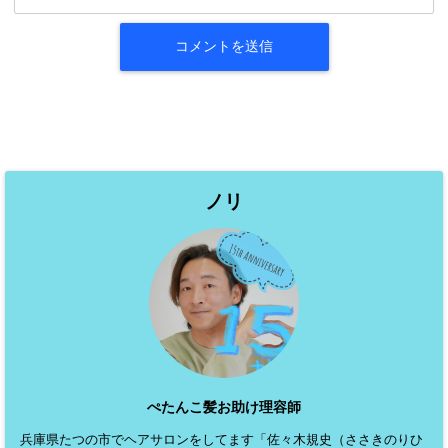
ノリ
ぺたんこ髪お助け理容師
兵庫県たつの市でヘアサロンをしてます「佐々木規史（ささきのりひ