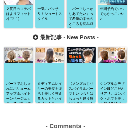
２度目のコテパ
一気にバッサ
「パーマしっか
年間予約でいつ
はよりフィット
リ！ショートス
りあてたい」っ
でもかっこいい
♪
♪( ´▽｀)
タイル
て希望の本当の
ところを読み取
る。
最新記事 -
New Posts
-
パーマでおしゃ
ミディアムレイ
【メンズねじり
シンプルなデザ
れにボリューム
ヤーの美髪を復
スパイラルパー
インほどこだわ
アップ＆ハイト
活！美しく整え
マ】いつもとは
りアリ。コンパ
ーンベージュカ
るカットとハイ
ちょっと違う感
クトボブを美し
ラーで完璧完成
ライトカラー
じにボリューム
く魅せる秘密
♪
アップ♪
-
Comments
-