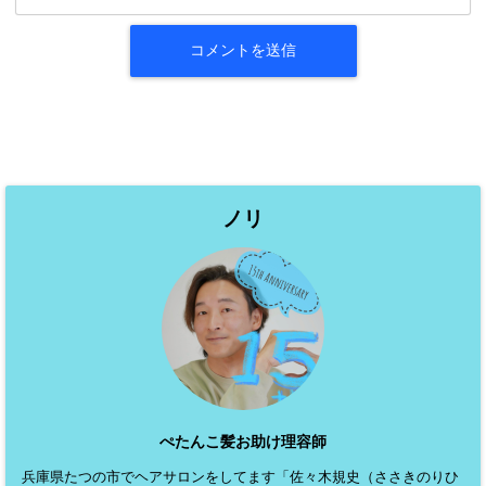
ノリ
ぺたんこ髪お助け理容師
兵庫県たつの市でヘアサロンをしてます「佐々木規史（ささきのりひ