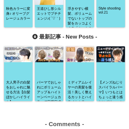
Style shooting
秋色カラーに変
王道ひし形シル
浮きやすい横
vol.21
身♪ オリーブグ
エットでプチチ
髪、ボリューム
レージュカラー
ェンジ♪( ´▽｀)
でないトップの
髪をカッコよく
する「カット＆
コテパーマ」♪
最新記事 -
New Posts
-
大人男子の白髪
パーマでおしゃ
ミディアムレイ
【メンズねじり
をおしゃれに魅
れにボリューム
ヤーの美髪を復
スパイラルパー
せる方法【白髪
アップ＆ハイト
活！美しく整え
マ】いつもとは
ぼかしハイライ
ーンベージュカ
るカットとハイ
ちょっと違う感
ト】
ラーで完璧完成
ライトカラー
じにボリューム
♪
アップ♪
-
Comments
-