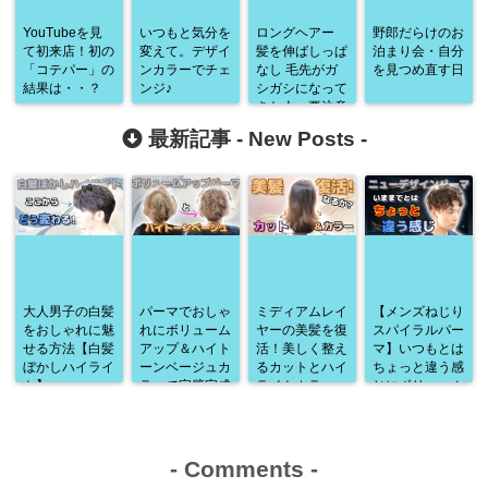
YouTubeを見
いつもと気分を
ロングヘアー
野郎だらけのお
て初来店！初の
変えて。デザイ
髪を伸ばしっぱ
泊まり会・自分
「コテパー」の
ンカラーでチェ
なし 毛先がガ
を見つめ直す日
結果は・・？
ンジ♪
シガシになって
きた人、要注意
です！！
最新記事 -
New Posts
-
大人男子の白髪
パーマでおしゃ
ミディアムレイ
【メンズねじり
をおしゃれに魅
れにボリューム
ヤーの美髪を復
スパイラルパー
せる方法【白髪
アップ＆ハイト
活！美しく整え
マ】いつもとは
ぼかしハイライ
ーンベージュカ
るカットとハイ
ちょっと違う感
ト】
ラーで完璧完成
ライトカラー
じにボリューム
♪
アップ♪
-
Comments
-