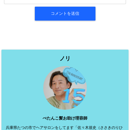
ノリ
ぺたんこ髪お助け理容師
兵庫県たつの市でヘアサロンをしてます「佐々木規史（ささきのりひ