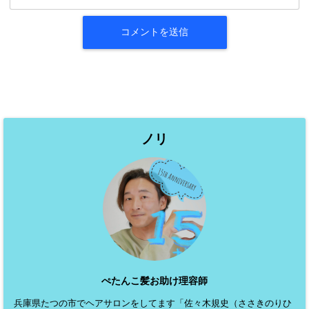
ノリ
ぺたんこ髪お助け理容師
兵庫県たつの市でヘアサロンをしてます「佐々木規史（ささきのりひ