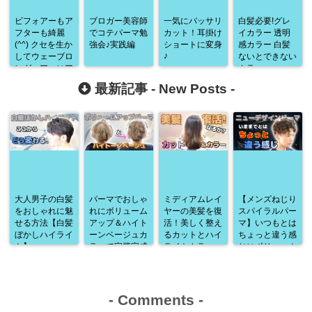
ビフォアーもア
ブロガー美容師
一気にバッサリ
白髪必要!グレ
フターも綺麗
でコテパーマ勉
カット！耳掛け
イカラー 透明
(^^) クセを生か
強会♪実践編
ショートに変身
感カラー 白髪
♪
してウェーブロ
ないとできない
ングヘアーにア
カラー
プリコットオレ
最新記事 -
New Posts
-
ンジカラー🍊
大人男子の白髪
パーマでおしゃ
ミディアムレイ
【メンズねじり
をおしゃれに魅
れにボリューム
ヤーの美髪を復
スパイラルパー
せる方法【白髪
アップ＆ハイト
活！美しく整え
マ】いつもとは
ぼかしハイライ
ーンベージュカ
るカットとハイ
ちょっと違う感
ト】
ラーで完璧完成
ライトカラー
じにボリューム
♪
アップ♪
-
Comments
-