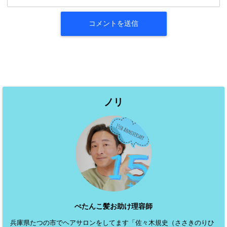
ノリ
ぺたんこ髪お助け理容師
兵庫県たつの市でヘアサロンをしてます「佐々木規史（ささきのりひ