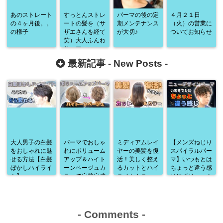
あのストレート
すっとんストレ
パーマの後の定
４月２１日
の４ヶ月後。。
ートの髪を（サ
期メンテナンス
（火）の営業に
の様子
ザエさんを経て
が大切♪
ついてお知らせ
笑）大人ふんわ
りヘアーに♪
最新記事 -
New Posts
-
大人男子の白髪
パーマでおしゃ
ミディアムレイ
【メンズねじり
をおしゃれに魅
れにボリューム
ヤーの美髪を復
スパイラルパー
せる方法【白髪
アップ＆ハイト
活！美しく整え
マ】いつもとは
ぼかしハイライ
ーンベージュカ
るカットとハイ
ちょっと違う感
ト】
ラーで完璧完成
ライトカラー
じにボリューム
♪
アップ♪
-
Comments
-