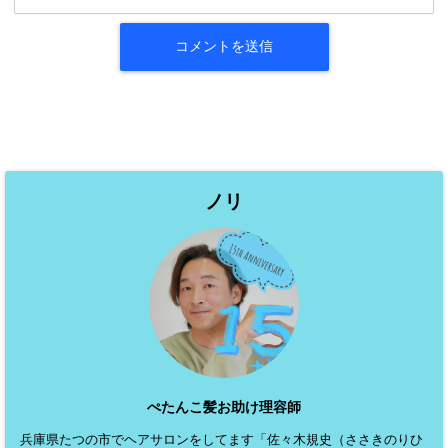
ノリ
ぺたんこ髪お助け理容師
兵庫県たつの市でヘアサロンをしてます「佐々木規史（ささきのりひ