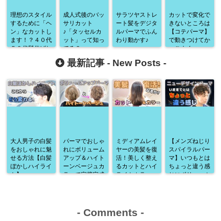
理想のスタイル
成人式後のバッ
サラツヤストレ
カットで変化で
するために「ヘ
サリカット
ート髪をデジタ
きないところは
ン」なカットし
♪「タッセルカ
ルパーマでふん
【コテパーマ】
ます！？４０代
ット」って知っ
わり動かす♪
で動きつけてか
５０代髪伸ばし
てる？
っこよく♪
中カット
最新記事 -
New Posts
-
大人男子の白髪
パーマでおしゃ
ミディアムレイ
【メンズねじり
をおしゃれに魅
れにボリューム
ヤーの美髪を復
スパイラルパー
せる方法【白髪
アップ＆ハイト
活！美しく整え
マ】いつもとは
ぼかしハイライ
ーンベージュカ
るカットとハイ
ちょっと違う感
ト】
ラーで完璧完成
ライトカラー
じにボリューム
♪
アップ♪
-
Comments
-