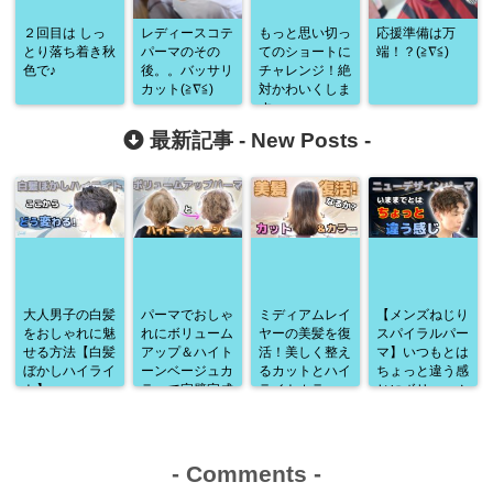
２回目は しっ
レディースコテ
もっと思い切っ
応援準備は万
とり落ち着き秋
パーマのその
てのショートに
端！？(≧∇≦)
色で♪
後。。バッサリ
チャレンジ！絶
カット(≧∇≦)
対かわいくしま
す♪
最新記事 -
New Posts
-
大人男子の白髪
パーマでおしゃ
ミディアムレイ
【メンズねじり
をおしゃれに魅
れにボリューム
ヤーの美髪を復
スパイラルパー
せる方法【白髪
アップ＆ハイト
活！美しく整え
マ】いつもとは
ぼかしハイライ
ーンベージュカ
るカットとハイ
ちょっと違う感
ト】
ラーで完璧完成
ライトカラー
じにボリューム
♪
アップ♪
-
Comments
-