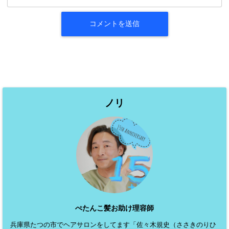
ノリ
ぺたんこ髪お助け理容師
兵庫県たつの市でヘアサロンをしてます「佐々木規史（ささきのりひ