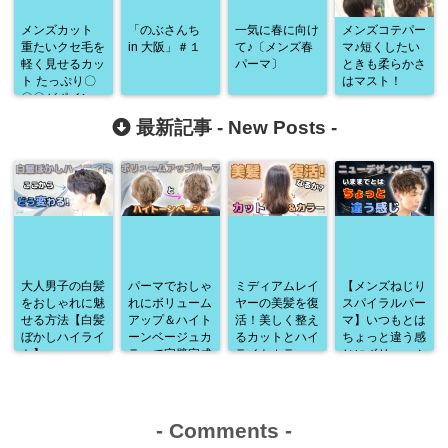
メンズカット
「のぶさんち
一気に春に向け
メンズコテパー
重たいクセ毛を
in 大阪」＃１
て♪〔メンズ春
マ♪短くしたい
軽く見せるカッ
パーマ〕
ときも柔らかさ
ト たっぷり〇
はマスト！
〇〇がポイン
ト！
最新記事 -
New Posts
-
大人男子の白髪
パーマでおしゃ
ミディアムレイ
【メンズねじり
をおしゃれに魅
れにボリューム
ヤーの美髪を復
スパイラルパー
せる方法【白髪
アップ＆ハイト
活！美しく整え
マ】いつもとは
ぼかしハイライ
ーンベージュカ
るカットとハイ
ちょっと違う感
ト】
ラーで完璧完成
ライトカラー
じにボリューム
♪
アップ♪
-
Comments
-