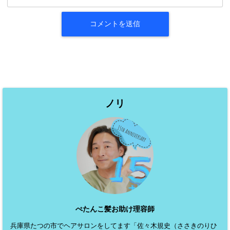
ノリ
ぺたんこ髪お助け理容師
兵庫県たつの市でヘアサロンをしてます「佐々木規史（ささきのりひ