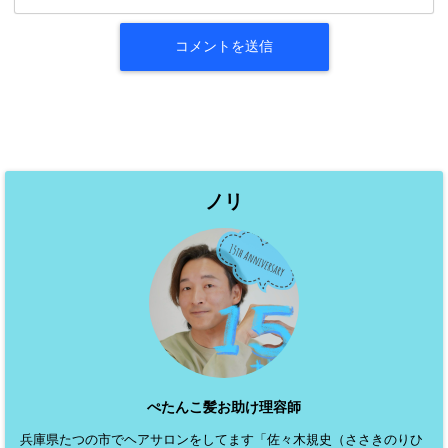
ノリ
ぺたんこ髪お助け理容師
兵庫県たつの市でヘアサロンをしてます「佐々木規史（ささきのりひ