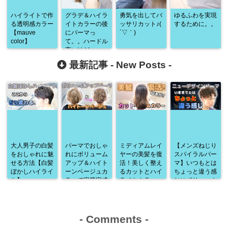
ハイライトで作
グラデ＆ハイラ
勇気を出してバ
ゆるふわを実現
る透明感カラー
イトカラーの後
ッサリカット♪(
するために。。
【mauve
にパーマっ
´▽｀)
color】
て。。ハードル
高いけど・・・
ｗ
最新記事 -
New Posts
-
大人男子の白髪
パーマでおしゃ
ミディアムレイ
【メンズねじり
をおしゃれに魅
れにボリューム
ヤーの美髪を復
スパイラルパー
せる方法【白髪
アップ＆ハイト
活！美しく整え
マ】いつもとは
ぼかしハイライ
ーンベージュカ
るカットとハイ
ちょっと違う感
ト】
ラーで完璧完成
ライトカラー
じにボリューム
♪
アップ♪
-
Comments
-