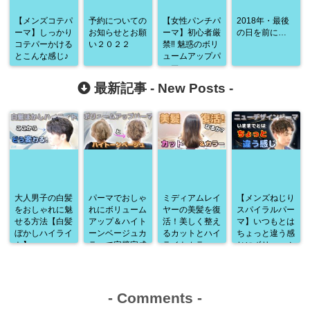
【メンズコテパ
予約についての
【女性パンチパ
2018年・最後
ーマ】しっかり
お知らせとお願
ーマ】初心者厳
の日を前に…
コテパーかける
い２０２２
禁‼︎ 魅惑のボリ
とこんな感じ♪
ュームアップパ
ーマ♪
最新記事 -
New Posts
-
大人男子の白髪
パーマでおしゃ
ミディアムレイ
【メンズねじり
をおしゃれに魅
れにボリューム
ヤーの美髪を復
スパイラルパー
せる方法【白髪
アップ＆ハイト
活！美しく整え
マ】いつもとは
ぼかしハイライ
ーンベージュカ
るカットとハイ
ちょっと違う感
ト】
ラーで完璧完成
ライトカラー
じにボリューム
♪
アップ♪
-
Comments
-