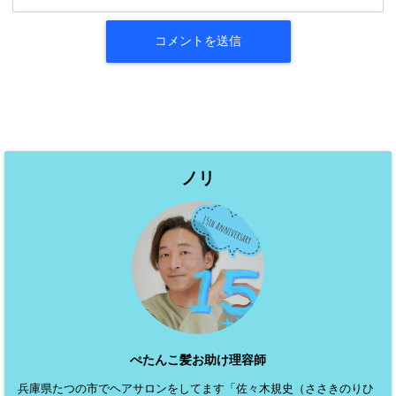
ノリ
ぺたんこ髪お助け理容師
兵庫県たつの市でヘアサロンをしてます「佐々木規史（ささきのりひ