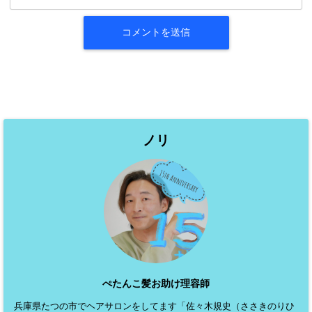
ノリ
ぺたんこ髪お助け理容師
兵庫県たつの市でヘアサロンをしてます「佐々木規史（ささきのりひ