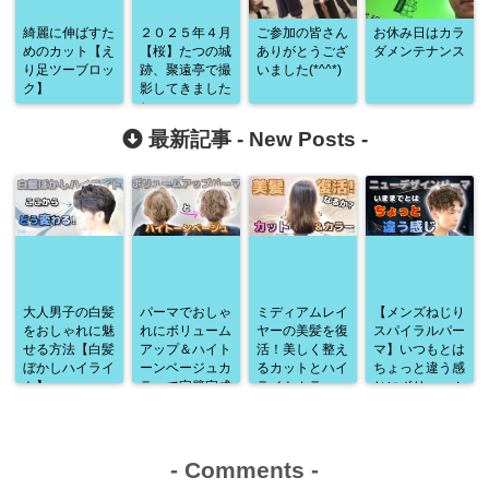
綺麗に伸ばすた
２０２５年４月
ご参加の皆さん
お休み日はカラ
めのカット【え
【桜】たつの城
ありがとうござ
ダメンテナンス
り足ツーブロッ
跡、聚遠亭で撮
いました(*^^*)
ク】
影してきました
♪
最新記事 -
New Posts
-
大人男子の白髪
パーマでおしゃ
ミディアムレイ
【メンズねじり
をおしゃれに魅
れにボリューム
ヤーの美髪を復
スパイラルパー
せる方法【白髪
アップ＆ハイト
活！美しく整え
マ】いつもとは
ぼかしハイライ
ーンベージュカ
るカットとハイ
ちょっと違う感
ト】
ラーで完璧完成
ライトカラー
じにボリューム
♪
アップ♪
-
Comments
-