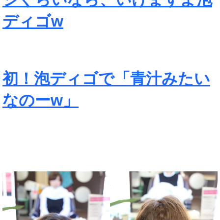
ディゴw
初！泡ディゴで「青汁みたい
なのーw」