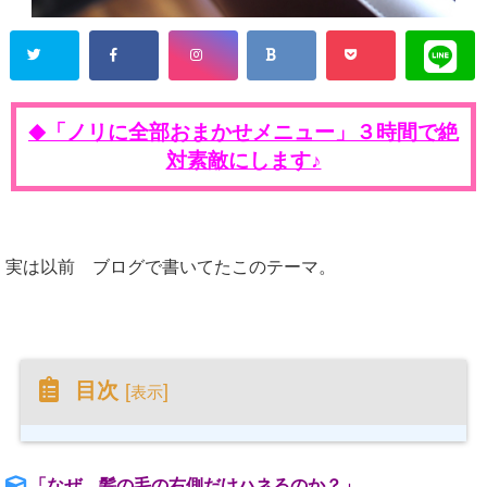
「ノリに全部おまかせメニュー」３時間で絶
◆
対素敵にします♪
実は以前 ブログで書いてたこのテーマ。
目次
[
]
表示
「なぜ 髪の毛の右側だけハネるのか？」