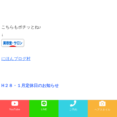
こちらもポチッとね♪
↓
にほんブログ村
H２８・１月定休日のお知らせ
YouTube
LINE
ご予約
ヘアスタイル
１月 １日〜４日まで 正月休み