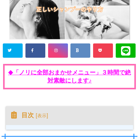
「ノリに全部おまかせメニュー」３時間で絶
◆
対素敵にします♪
目次
[
]
表示