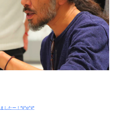
ー！*\(^o^)/*