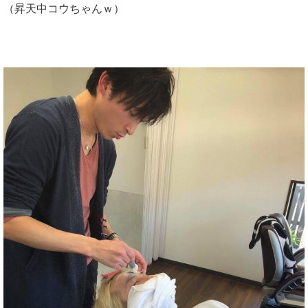
（昇天中コウちゃんｗ）