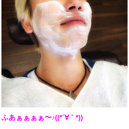
ふあぁぁぁぁ〜♪((*´∀｀*))