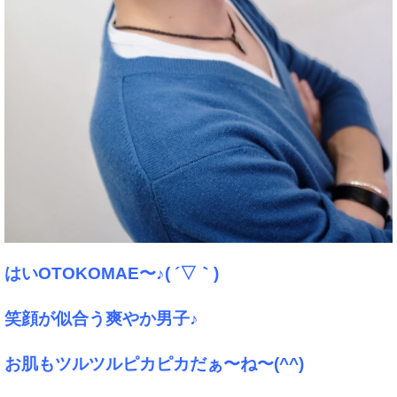
はいOTOKOMAE〜♪( ´▽｀)
笑顔が似合う爽やか男子♪
お肌もツルツルピカピカだぁ〜ね〜(^^)