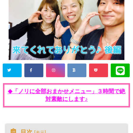
「ノリに全部おまかせメニュー」３時間で絶
◆
対素敵にします♪
目次
[
]
表示