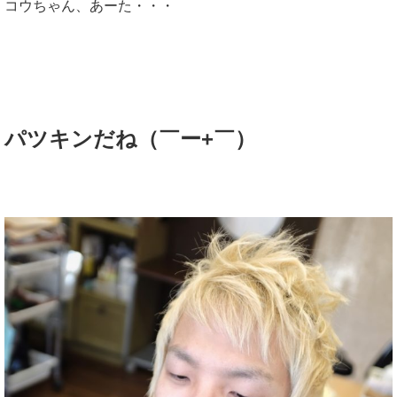
コウちゃん、あーた・・・
パツキンだね（￣ー+￣）