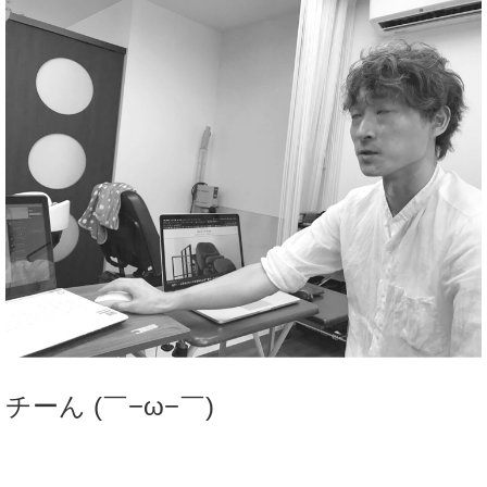
チーん (￣−ω−￣)