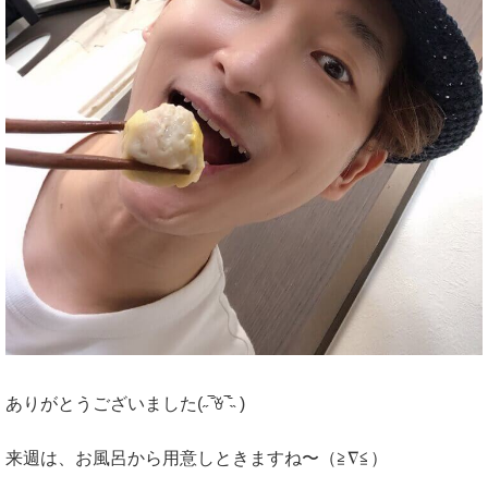
ありがとうございました(˶‾᷄ꈊ‾᷅˵ )
来週は、お風呂から用意しときますね〜（≧∇≦）