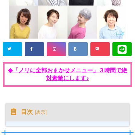
「ノリに全部おまかせメニュー」３時間で絶
◆
対素敵にします♪
目次
[
]
表示