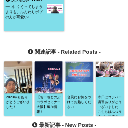
一つにくくってしまう
よりも、ふんわりボブ
の方が可愛い♪
関連記事 -
Related Posts
-
2023年もあり
【ぢーぢとのぶ
台風にお気をつ
昨日はコテパー
がとうございま
コラボセミナー
けてお越しくだ
講習ありがとう
した！
大阪】追加情
さい
ございました！
報！
こちらはふつう
のパーマです。
(๑˃̵ᴗ˂̵)
最新記事 -
New Posts
-