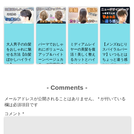
大人男子の白髪
パーマでおしゃ
ミディアムレイ
【メンズねじり
をおしゃれに魅
れにボリューム
ヤーの美髪を復
スパイラルパー
せる方法【白髪
アップ＆ハイト
活！美しく整え
マ】いつもとは
ぼかしハイライ
ーンベージュカ
るカットとハイ
ちょっと違う感
ト】
ラーで完璧完成
ライトカラー
じにボリューム
♪
アップ♪
-
Comments
-
メールアドレスが公開されることはありません。
*
が付いている
欄は必須項目です
コメント
*