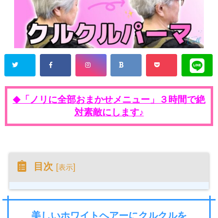
「ノリに全部おまかせメニュー」３時間で絶
◆
対素敵にします♪
目次
[
]
表示
美しいホワイトヘアーにクルクルを