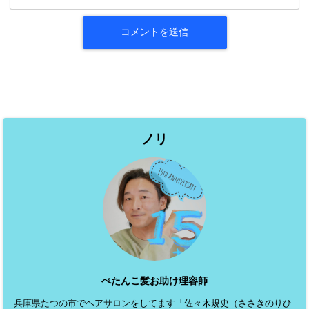
ノリ
ぺたんこ髪お助け理容師
兵庫県たつの市でヘアサロンをしてます「佐々木規史（ささきのりひ