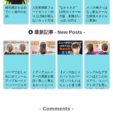
縮毛矯正を止め
人生初体験フェ
”なか x ささ”
メンズ伸びっぱ
ていく途中のお
ードカット！刈
LIVEセミナーin
なし髪をクール
話。
り上げ線が残ら
大阪 刺激がい
な韓流スタイル
ないカット方法
っぱい(≧∇≦)
に変身♪
最新記事 -
New Posts
-
パーマでおしゃ
ミディアムレイ
【メンズねじり
シンプルなデザ
れにボリューム
ヤーの美髪を復
スパイラルパー
インほどこだわ
アップ＆ハイト
活！美しく整え
マ】いつもとは
りアリ。コンパ
ーンベージュカ
るカットとハイ
ちょっと違う感
クトボブを美し
ラーで完璧完成
ライトカラー
じにボリューム
く魅せる秘密
♪
アップ♪
-
Comments
-