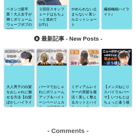
ペタンコ髪卒
２回目スキンフ
やめられない止
繊細極細ハイラ
業！大人女子が
ェードはもちょ
まらない♪ 美シ
イト♪
輝くボリューム
っと攻めて
ルエットショー
ウェーブボブの
(≧∇≦)
ト
髪型
最新記事 -
New Posts
-
大人男子の白髪
パーマでおしゃ
ミディアムレイ
【メンズねじり
をおしゃれに魅
れにボリューム
ヤーの美髪を復
スパイラルパー
せる方法【白髪
アップ＆ハイト
活！美しく整え
マ】いつもとは
ぼかしハイライ
ーンベージュカ
るカットとハイ
ちょっと違う感
ト】
ラーで完璧完成
ライトカラー
じにボリューム
♪
アップ♪
-
Comments
-