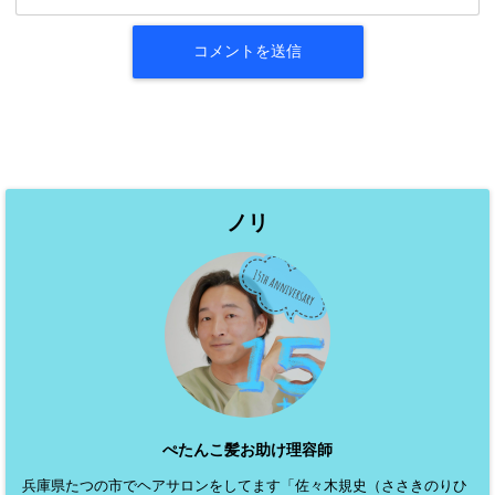
ノリ
ぺたんこ髪お助け理容師
兵庫県たつの市でヘアサロンをしてます「佐々木規史（ささきのりひ