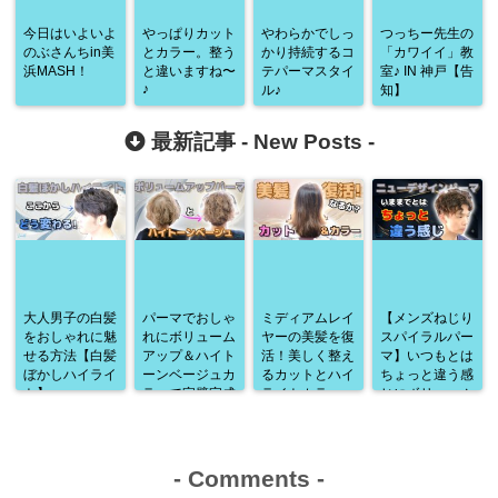
今日はいよいよ
やっぱりカット
やわらかでしっ
つっちー先生の
のぶさんちin美
とカラー。整う
かり持続するコ
「カワイイ」教
浜MASH！
と違いますね〜
テパーマスタイ
室♪ IN 神戸【告
♪
ル♪
知】
最新記事 -
New Posts
-
大人男子の白髪
パーマでおしゃ
ミディアムレイ
【メンズねじり
をおしゃれに魅
れにボリューム
ヤーの美髪を復
スパイラルパー
せる方法【白髪
アップ＆ハイト
活！美しく整え
マ】いつもとは
ぼかしハイライ
ーンベージュカ
るカットとハイ
ちょっと違う感
ト】
ラーで完璧完成
ライトカラー
じにボリューム
♪
アップ♪
-
Comments
-