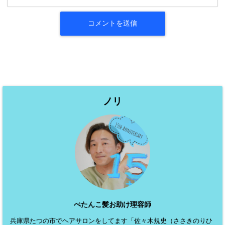
ノリ
ぺたんこ髪お助け理容師
兵庫県たつの市でヘアサロンをしてます「佐々木規史（ささきのりひ