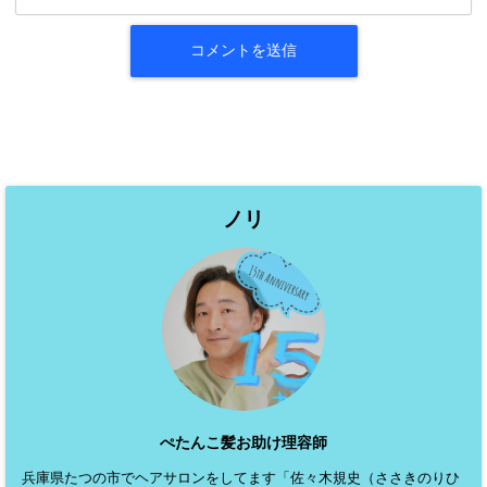
ノリ
ぺたんこ髪お助け理容師
兵庫県たつの市でヘアサロンをしてます「佐々木規史（ささきのりひ