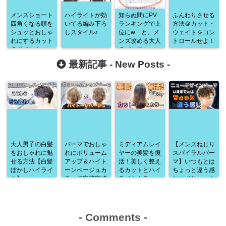
メンズショート
ハイライトが効
知らぬ間にPV
ふんわりさせる
四角くなる頭を
いてる編み下ろ
ランキングで上
方法＠カット・
シュッとおしゃ
しスタイル♪
位にw と、メ
ウェイトをコン
れにするカット
ンズ攻める大人
トロールせよ！
のポイント
のパーマ♪
最新記事 -
New Posts
-
大人男子の白髪
パーマでおしゃ
ミディアムレイ
【メンズねじり
をおしゃれに魅
れにボリューム
ヤーの美髪を復
スパイラルパー
せる方法【白髪
アップ＆ハイト
活！美しく整え
マ】いつもとは
ぼかしハイライ
ーンベージュカ
るカットとハイ
ちょっと違う感
ト】
ラーで完璧完成
ライトカラー
じにボリューム
♪
アップ♪
-
Comments
-