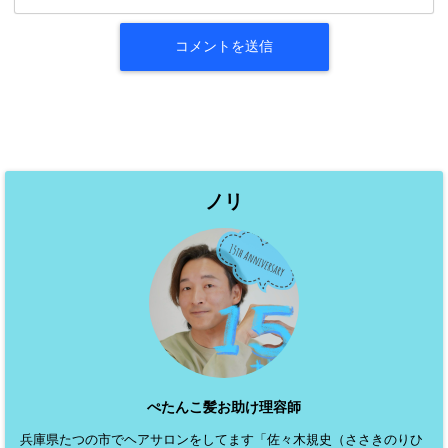
ノリ
ぺたんこ髪お助け理容師
兵庫県たつの市でヘアサロンをしてます「佐々木規史（ささきのりひ