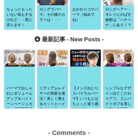
ちょっともった
ロングでパー
おかわりコテパ
ロングヘアー・
いない気もする
マ。その後のカ
ーマ（短めで
キレイにのばす
けれど・・黒に
ラーは・・・
ね）
秘密は「ハナヘ
戻ります！
ナ」にあり！？
最新記事 -
New Posts
-
パーマでおしゃ
ミディアムレイ
【メンズねじり
シンプルなデザ
れにボリューム
ヤーの美髪を復
スパイラルパー
インほどこだわ
アップ＆ハイト
活！美しく整え
マ】いつもとは
りアリ。コンパ
ーンベージュカ
るカットとハイ
ちょっと違う感
クトボブを美し
ラーで完璧完成
ライトカラー
じにボリューム
く魅せる秘密
♪
アップ♪
-
Comments
-