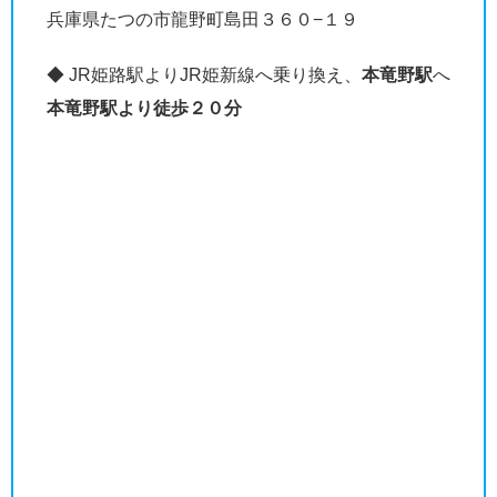
兵庫県たつの市龍野町島田３６０−１９
◆ JR姫路駅よりJR姫新線へ乗り換え、
本竜野駅
へ
本竜野駅より徒歩２０分