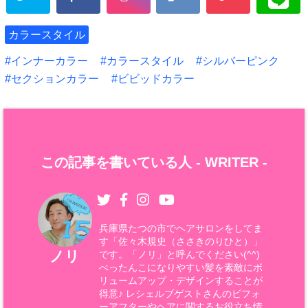
カラースタイル
インナーカラー
カラースタイル
シルバーピンク
セクションカラー
ビビッドカラー
この記事を書いている人 -
WRITER
-
兵庫県たつの市でヘアサロンをしてま
す「佐々木規史（ささきのりひと）」
ノリ
です。「ノリ」と呼んでください(^^)
ぺったんこになりやすい髪を素敵にボ
リュームアップ・デザインすることが
得意♪ レシェルブゲストさんのビフォ
ーアフターやヘアに関するお役立ち情