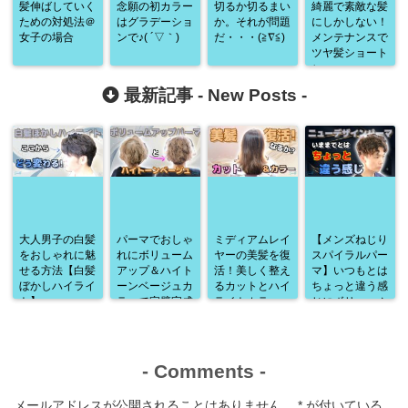
髪伸ばしていく
念願の初カラー
切るか切るまい
綺麗で素敵な髪
ための対処法＠
はグラデーショ
か。それが問題
にしかしない！
女子の場合
ンで♪( ´▽｀)
だ・・・(≧∇≦)
メンテナンスで
ツヤ髪ショート
♪
最新記事 -
New Posts
-
大人男子の白髪
パーマでおしゃ
ミディアムレイ
【メンズねじり
をおしゃれに魅
れにボリューム
ヤーの美髪を復
スパイラルパー
せる方法【白髪
アップ＆ハイト
活！美しく整え
マ】いつもとは
ぼかしハイライ
ーンベージュカ
るカットとハイ
ちょっと違う感
ト】
ラーで完璧完成
ライトカラー
じにボリューム
♪
アップ♪
-
Comments
-
メールアドレスが公開されることはありません。
*
が付いている