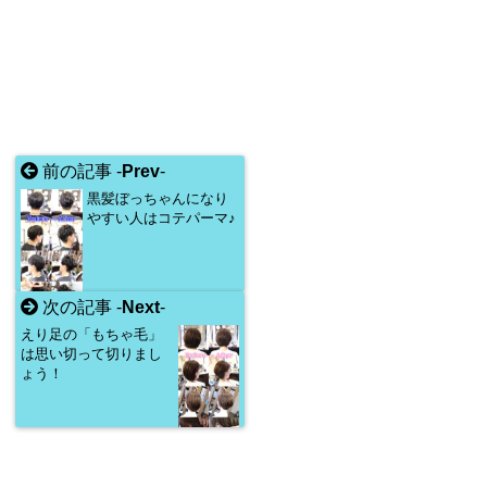
前の記事 -
Prev
-
黒髪ぼっちゃんになり
やすい人はコテパーマ♪
次の記事 -
Next
-
えり足の「もちゃ毛」
は思い切って切りまし
ょう！