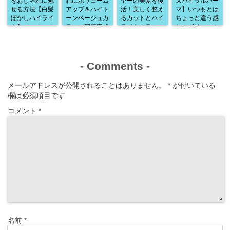
をおしゃれに魅
れにボリューム
ヤーの美髪を復
スパイラルパー
せる方法【白髪
アップ＆ハイト
活！美しく整え
マ】いつもとは
ぼかしハイライ
ーンベージュカ
るカットとハイ
ちょっと違う感
ト】
ラーで完璧完成
ライトカラー
じにボリューム
♪
アップ♪
-
Comments
-
メールアドレスが公開されることはありません。
*
が付いている
欄は必須項目です
コメント
*
名前
*