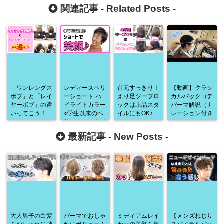
関連記事 -
Related Posts
-
「ワンレングス
レディースベリ
首元すっきり！
【動画】クラシ
ボブ」と「レイ
ーショート ハ
えり足ツーブロ
カルバックコテ
ヤーボブ」の違
イライトカラー
ックは上品スタ
パーマ解説（ナ
いってこう！
○学生以来のベ
イルにもOK♪
レーション付き
リーショートで
♪）
笑顔に♪
最新記事 -
New Posts
-
大人男子の白髪
パーマでおしゃ
ミディアムレイ
【メンズねじり