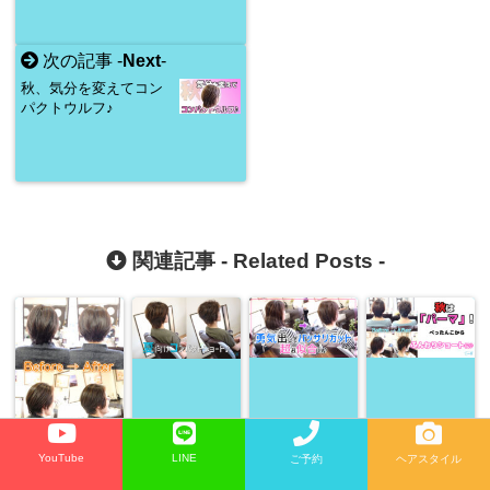
次の記事 -
Next
-
秋、気分を変えてコン
パクトウルフ♪
関連記事 -
Related Posts
-
いい感じ〜をよ
夏向けコンパク
勇気出してバッ
秋はパーマ！ぺ
り良くいい感じ
トショート♪
サリカットした
ったんこショー
YouTube
LINE
ご予約
ヘアスタイル
♪に
ら超お似合い♪
トを「ふんわり
アクティブショ