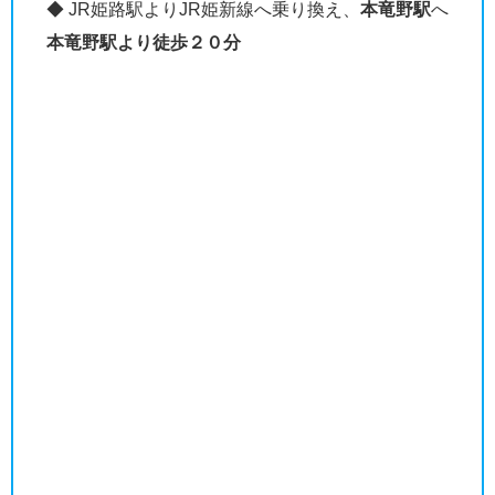
◆ JR姫路駅よりJR姫新線へ乗り換え、
本竜野駅
へ
本竜野駅より徒歩２０分