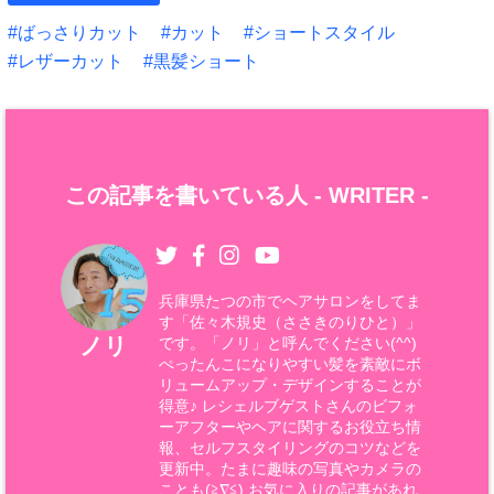
ばっさりカット
カット
ショートスタイル
レザーカット
黒髪ショート
この記事を書いている人 -
WRITER
-
兵庫県たつの市でヘアサロンをしてま
す「佐々木規史（ささきのりひと）」
ノリ
です。「ノリ」と呼んでください(^^)
ぺったんこになりやすい髪を素敵にボ
リュームアップ・デザインすることが
得意♪ レシェルブゲストさんのビフォ
ーアフターやヘアに関するお役立ち情
報、セルフスタイリングのコツなどを
更新中。たまに趣味の写真やカメラの
ことも(≧∇≦) お気に入りの記事があれ