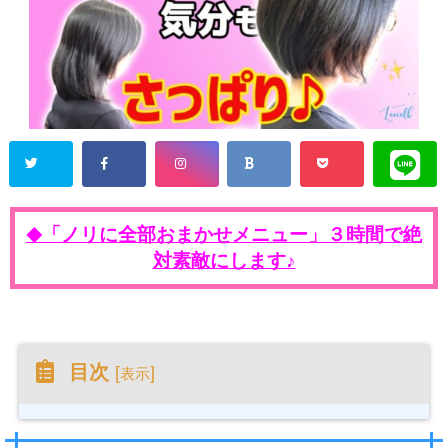
「ノリに全部おまかせメニュー」３時間で絶
◆
対素敵にします♪
目次
[
]
表示