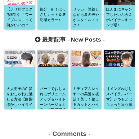
【ノリ的ブログ
気分一新！ばっ
サッカー談義し
ほんまにキャン
考察①】「ワー
さりカット＆透
ながら夏の爽や
プしたいん会２
ドプレス」って
明感カラー♪
かスタイルメイ
ポパイテンキャ
何がいいの？
ク！
ンプ場♪
最新記事 -
New Posts
-
大人男子の白髪
パーマでおしゃ
ミディアムレイ
【メンズねじり
をおしゃれに魅
れにボリューム
ヤーの美髪を復
スパイラルパー
せる方法【白髪
アップ＆ハイト
活！美しく整え
マ】いつもとは
ぼかしハイライ
ーンベージュカ
るカットとハイ
ちょっと違う感
ト】
ラーで完璧完成
ライトカラー
じにボリューム
♪
アップ♪
-
Comments
-