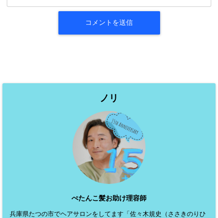
ノリ
ぺたんこ髪お助け理容師
兵庫県たつの市でヘアサロンをしてます「佐々木規史（ささきのりひ