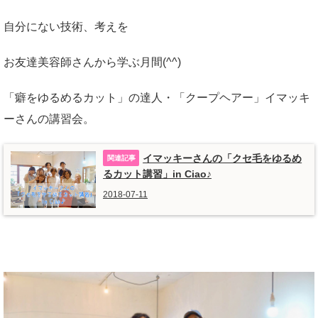
自分にない技術、考えを
お友達美容師さんから学ぶ月間(^^)
「癖をゆるめるカット」の達人・「クープヘアー」イマッキ
ーさんの講習会。
イマッキーさんの「クセ毛をゆるめ
るカット講習」in Ciao♪
2018-07-11