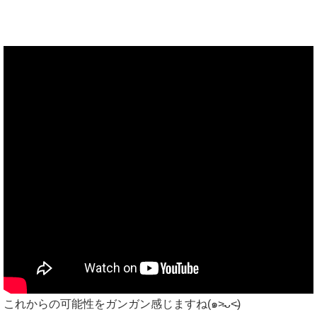
これからの可能性をガンガン感じますね(๑˃̵ᴗ˂̵)