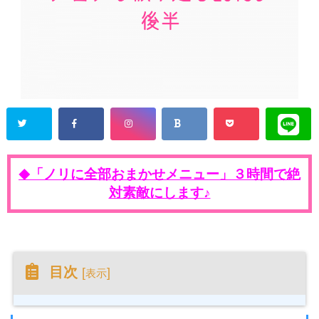
「ノリに全部おまかせメニュー」３時間で絶
◆
対素敵にします♪
目次
[
]
表示