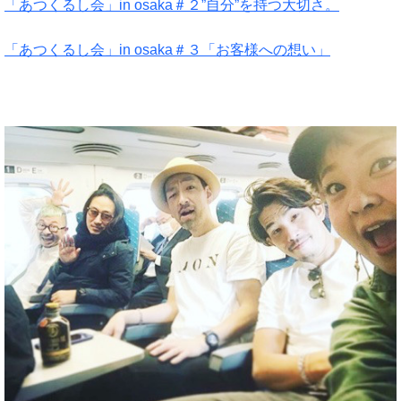
「あつくるし会」in osaka＃２”自分”を持つ大切さ。
「あつくるし会」in osaka＃３「お客様への想い」