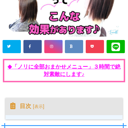
「ノリに全部おまかせメニュー」３時間で絶
◆
対素敵にします♪
目次
[
]
表示