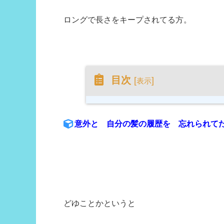
ロングで長さをキープされてる方。
目次
[
]
表示
意外と 自分の髪の履歴を 忘れられてたりす
どゆことかというと