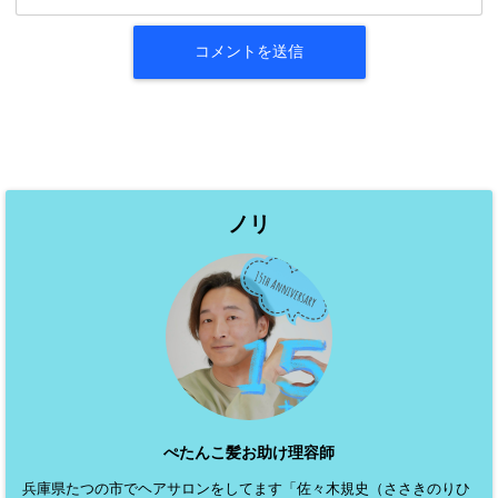
ノリ
ぺたんこ髪お助け理容師
兵庫県たつの市でヘアサロンをしてます「佐々木規史（ささきのりひ