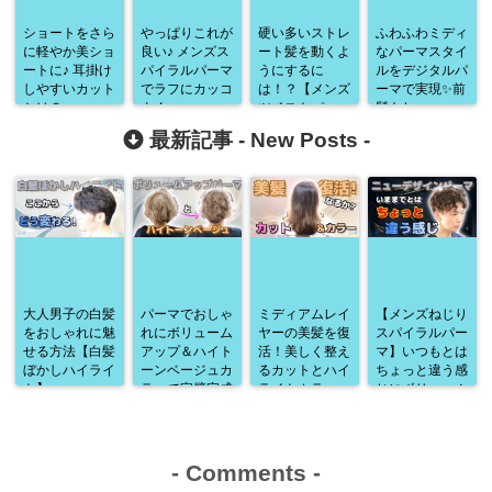
ショートをさら
やっぱりこれが
硬い多いストレ
ふわふわミディ
に軽やか美ショ
良い♪ メンズス
ート髪を動くよ
なパーマスタイ
ートに♪ 耳掛け
パイラルパーマ
うにするに
ルをデジタルパ
しやすいカット
でラフにカッコ
は！？【メンズ
ーマで実現✨前
とは？
よく
ツイストパー
髪もね♪
マ】
最新記事 -
New Posts
-
大人男子の白髪
パーマでおしゃ
ミディアムレイ
【メンズねじり
をおしゃれに魅
れにボリューム
ヤーの美髪を復
スパイラルパー
せる方法【白髪
アップ＆ハイト
活！美しく整え
マ】いつもとは
ぼかしハイライ
ーンベージュカ
るカットとハイ
ちょっと違う感
ト】
ラーで完璧完成
ライトカラー
じにボリューム
♪
アップ♪
-
Comments
-