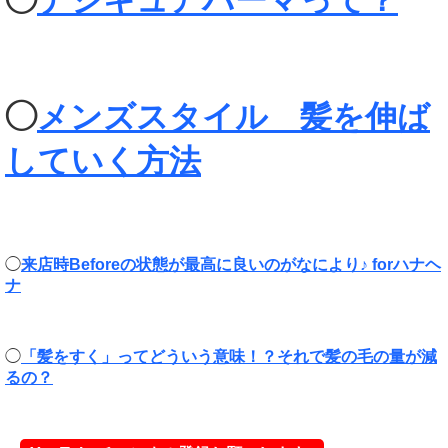
◯
メンズスタイル 髪を伸ば
していく方法
◯
来店時Beforeの状態が最高に良いのがなにより♪ forハナヘ
ナ
◯
「髪をすく」ってどういう意味！？それで髪の毛の量が減
るの？