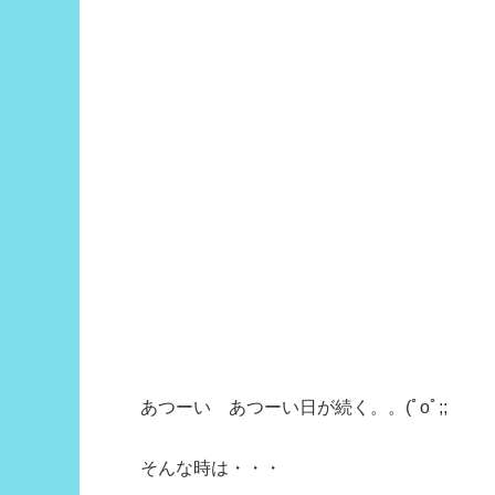
あつーい あつーい日が続く。。(ﾟoﾟ;;
そんな時は・・・